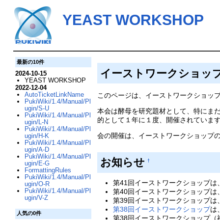
YEAST WORKSHOP
最新の10件
イーストワークショッ
2024-10-15
YEAST WORKSHOP
2022-12-04
AutoTicketLinkName
このページは、イーストワークショップ
PukiWiki/1.4/Manual/Pl
ugin/S-U
本会は酵母を研究題材として、特にま
PukiWiki/1.4/Manual/Pl
的として１年に１度、開催されていま
ugin/L-N
PukiWiki/1.4/Manual/Pl
会の開催は、イーストワークショップのメーリ
ugin/H-K
PukiWiki/1.4/Manual/Pl
ugin/A-D
PukiWiki/1.4/Manual/Pl
お知らせ
†
ugin/E-G
FormattingRules
PukiWiki/1.4/Manual/Pl
第41回イーストワークショップは
ugin/O-R
PukiWiki/1.4/Manual/Pl
第40回イーストワークショップは、
ugin/V-Z
第39回イーストワークショップは、
第38回イーストワークショップ
は
人気の0件
第38回イーストワークショップ（