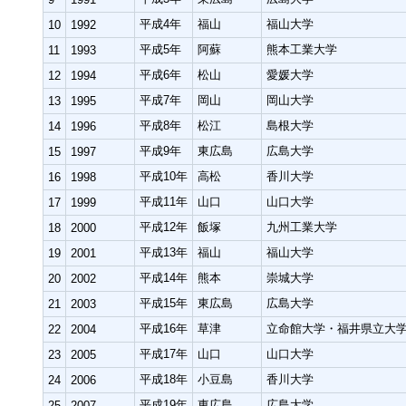
平成4年
福山
福山大学
10
1992
平成5年
阿蘇
熊本工業大学
11
1993
平成6年
松山
愛媛大学
12
1994
平成7年
岡山
岡山大学
13
1995
平成8年
松江
島根大学
14
1996
平成9年
東広島
広島大学
15
1997
平成10年
高松
香川大学
16
1998
平成11年
山口
山口大学
17
1999
平成12年
飯塚
九州工業大学
18
2000
平成13年
福山
福山大学
19
2001
平成14年
熊本
崇城大学
20
2002
平成15年
東広島
広島大学
21
2003
平成16年
草津
立命館大学・福井県立大
22
2004
平成17年
山口
山口大学
23
2005
平成18年
小豆島
香川大学
24
2006
平成19年
東広島
広島大学
25
2007