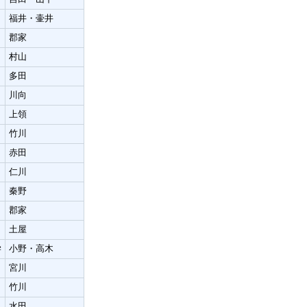
福井・壷井
郡家
村山
多田
川向
上領
竹川
赤田
仁川
秦野
郡家
土屋
学
小野・高木
宮川
竹川
水田