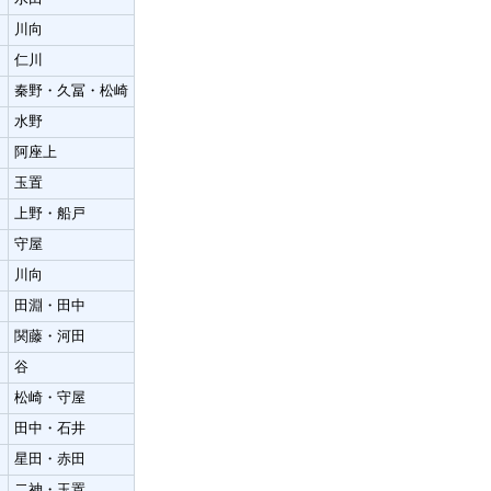
川向
仁川
秦野・久冨・松崎
水野
阿座上
玉置
上野・船戸
守屋
川向
田淵・田中
関藤・河田
谷
松崎・守屋
田中・石井
星田・赤田
二神・玉置