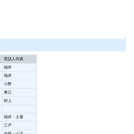
↑
世話人代表
福井
福井
小野
東江
村上
福井・土屋
三戸
吉田・山下