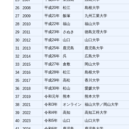
平成20年
松江
島根大学
26
2008
平成21年
飯塚
九州工業大学
27
2009
平成22年
福山
福山大学
28
2010
平成23年
さぬき
徳島文理大学
29
2011
平成24年
山口
山口大学
30
2012
平成25年
鹿児島
鹿児島大学
31
2013
平成26年
呉
広島大学
32
2014
平成27年
倉敷
岡山大学
33
2015
平成28年
松江
島根大学
34
2016
平成29年
高松
香川大学
35
2017
平成30年
松山
愛媛大学
36
2018
令和元年
熊本
熊本大学
37
2019
令和3年
オンライン
福山大学／岡山大学
38
2021
令和4年
高知
高知工科大学
39
2022
令和5年
山口
山口大学
40
2023
令和6年
鹿児島
鹿児島大学
41
2024