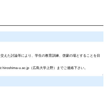
を交えた討論等により、学生の教育訓練、啓蒙の場とすることを目
oshima-u.ac.jp（広島大学上野）までご連絡下さい。
↑