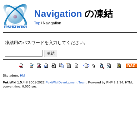
Navigation
の凍結
Top
/
Navigation
凍結用のパスワードを入力してください。
Site admin:
HM
PukiWiki 1.5.4
© 2001-2022
PukiWiki Development Team
. Powered by PHP 8.1.34. HTML
convert time: 0.005 sec.