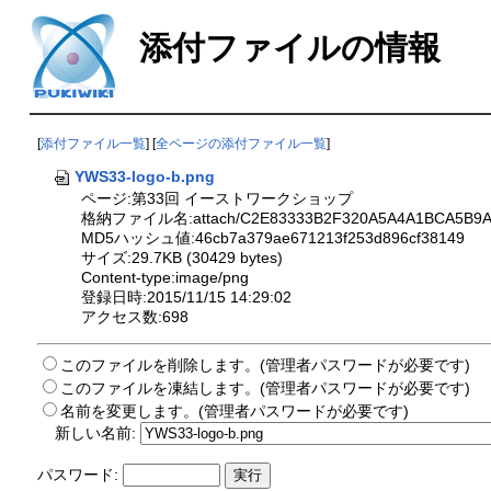
添付ファイルの情報
[
添付ファイル一覧
] [
全ページの添付ファイル一覧
]
YWS33-logo-b.png
ページ:第33回 イーストワークショップ
格納ファイル名:attach/C2E83333B2F320A5A4A1BCA5B9A5
MD5ハッシュ値:46cb7a379ae671213f253d896cf38149
サイズ:29.7KB (30429 bytes)
Content-type:image/png
登録日時:2015/11/15 14:29:02
アクセス数:698
このファイルを削除します。(管理者パスワードが必要です)
このファイルを凍結します。(管理者パスワードが必要です)
名前を変更します。(管理者パスワードが必要です)
新しい名前:
パスワード: