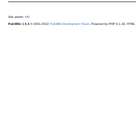
Site admin:
HM
PukiWiki 1.5.4
© 2001-2022
PukiWiki Development Team
. Powered by PHP 8.1.34. HTML c