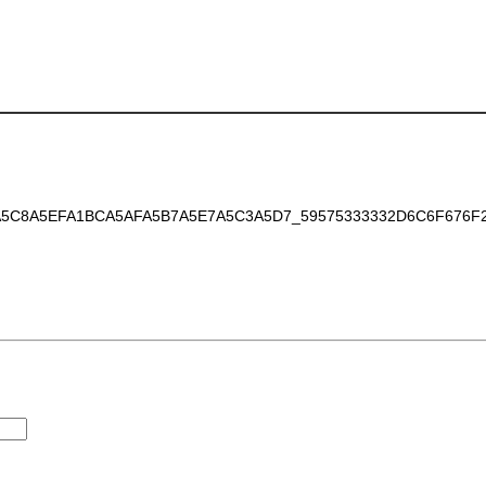
C8A5EFA1BCA5AFA5B7A5E7A5C3A5D7_59575333332D6C6F676F2