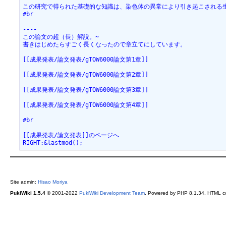
この研究で得られた基礎的な知識は、染色体の異常により引き起こされる生
#br

----

この論文の超（長）解説。~

書きはじめたらすごく長くなったので章立てにしています。

[[成果発表/論文発表/gTOW6000論文第1章]]

[[成果発表/論文発表/gTOW6000論文第2章]]

[[成果発表/論文発表/gTOW6000論文第3章]]

[[成果発表/論文発表/gTOW6000論文第4章]]

#br

[[成果発表/論文発表]]のページへ

RIGHT:&lastmod();
Site admin:
Hisao Moriya
PukiWiki 1.5.4
© 2001-2022
PukiWiki Development Team
. Powered by PHP 8.1.34. HTML co