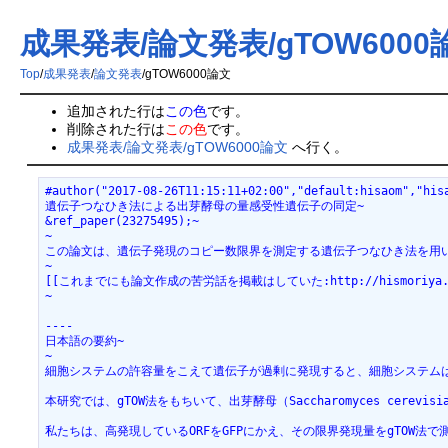
成果発表/論文発表/gTOW6000
Top
/
成果発表
/
論文発表
/
gTOW6000論文
追加された行は
この色
です。
削除された行は
この色
です。
成果発表/論文発表/gTOW6000論文
へ行く。
#author("2017-08-26T11:15:11+02:00","default:hisaom","hisa
遺伝子つなひき法による出芽酵母の量感受性遺伝子の同定~

&ref_paper(23275495);~

~

この論文は、遺伝子発現のコピー数限界を測定する遺伝子つなひき法を用い
~

[[これまでにも論文作成の苦労話を掲載はしていた:http://hismoriy
~

----

日本語の要約~

~

細胞システムの許容量をこえて遺伝子が過剰に発現すると、細胞システムは
本研究では、gTOW法をもちいて、出芽酵母（Saccharomyces
私たちは、高発現しているORFをGFPにかえ、その限界発現量をgTO