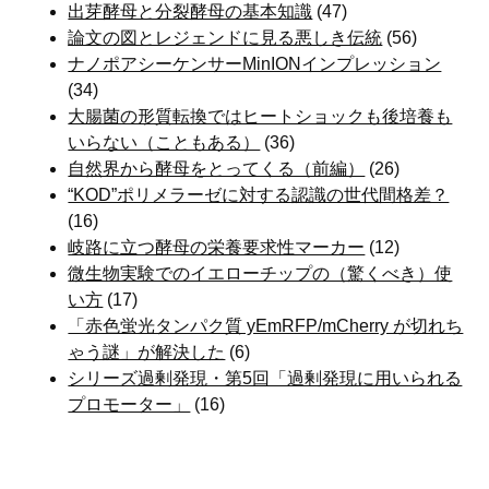
出芽酵母と分裂酵母の基本知識
(47)
論文の図とレジェンドに見る悪しき伝統
(56)
ナノポアシーケンサーMinIONインプレッション
(34)
大腸菌の形質転換ではヒートショックも後培養も
いらない（こともある）
(36)
自然界から酵母をとってくる（前編）
(26)
“KOD”ポリメラーゼに対する認識の世代間格差？
(16)
岐路に立つ酵母の栄養要求性マーカー
(12)
微生物実験でのイエローチップの（驚くべき）使
い方
(17)
「赤色蛍光タンパク質 yEmRFP/mCherry が切れち
ゃう謎」が解決した
(6)
シリーズ過剰発現・第5回「過剰発現に用いられる
プロモーター」
(16)