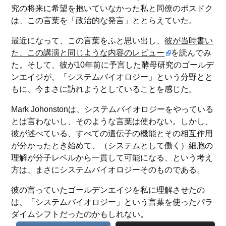
究の将来に希望を抱いていなかった私と同僚のポスドク
は、この言葉を「政治的な発言」ととらえていた。
最近になって、この言葉をふと思い出し、
彼が当時書い
た、この講演と同じような内容のレビュー
を読んでみ
た。そして、彼が10年前に予言した酵母研究のゴールデ
ンエイジが、「システムバイオロジー」という分野とと
もに、今まさに訪れようとしていることを感じた。
Mark Johonstonは、システムバイオロジーをやっている
とは言わないし、そのような言葉は使わない。しかし、
彼が述べている、すべての遺伝子の機能とその相互作用
が分かったとき始めて、（システムとして働く）細胞の
理解が分子レベルから一貫して可能になる、という考え
方は、まさにシステムバイオロジーそのものである。
彼の言っていたゴールデンエイジを私に理解させたの
は、「システムバイオロジー」という言葉を使ったパラ
ダイムシフトだったのかもしれない。