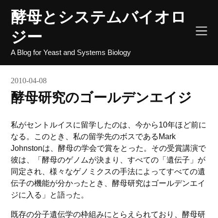
Skip
酵母とシステムバイオロ
to
content
ジー
A Blog for Yeast and Systems Biology
2010-04-08
酵母研究のゴールデンエイジ
私がセントルイスに留学したのは、今から10年ほど前に
なる。このとき、私の留学先のボスであるMark
Johnstonは、酵母の学会で賞をとった。その受賞講演で
彼は、「酵母のゲノムが決まり、すべての「遺伝子」が
同定され、様々なゲノミクスの手法によってすべての遺
伝子の機能が分かったとき、酵母研究はゴールデンエイ
ジに入る」と語った。
既存の分子遺伝学の枠組みにとらえられており、酵母研