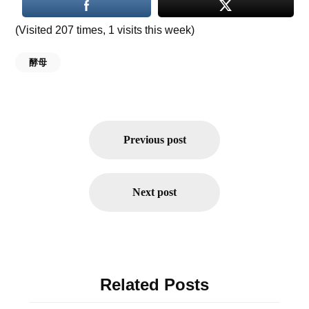
(Visited 207 times, 1 visits this week)
酵母
投
稿
Previous post
ナ
ビ
ゲ
Next post
ー
シ
ョ
ン
Related Posts