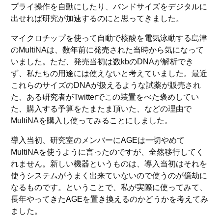
プライ操作を自動にしたり、バンドサイズをデジタルに
出せれば研究が加速するのにと思ってきました。
マイクロチップを使って自動で核酸を電気泳動する島津
のMultiNAは、数年前に発売された当時から気になって
いました。ただ、発売当初は数kbのDNAが解析でき
ず、私たちの用途には使えないと考えていました。最近
これらのサイズのDNAが扱えるような試薬が販売され
た、ある研究者がTwitterでこの装置をべた褒めしてい
た、購入する予算をたまたま頂いた、などの理由で
MultiNAを購入し使ってみることにしました。
導入当初、研究室のメンバーにAGEは一切やめて
MultiNAを使うように言ったのですが、全然移行してく
れません。新しい機器というものは、導入当初はそれを
使うシステムがうまく出来ていないので使うのが億劫に
なるものです。ということで、私が実際に使ってみて、
長年やってきたAGEを置き換えるのかどうかを考えてみ
ました。