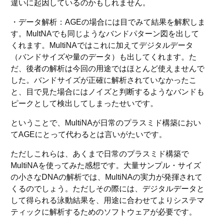
違いに起因しているのかもしれません。
・データ解析：AGEの場合には目でみて結果を解釈しま
す。MultNAでも同じようなバンドパターン図を出して
くれます。MultiNAではこれに加えてデジタルデータ
（バンドサイズや量のデータ）も出してくれます。た
だ、後者の解析は今回の用途ではほとんど使えませんで
した。バンドサイズが正確に解析されていなかったこ
と、目で見た場合にはノイズと判断するようなバンドも
ピークとして検出してしまったせいです。
ということで、MultiNAが日常のプラスミド構築におい
てAGEにとって代わるとは言いがたいです。
ただしこれらは、あくまで日常のプラスミド構築で
MultiNAを使ってみた感想です。大量サンプル・サイズ
の小さなDNAの解析では、MultiNAの実力が発揮されて
くるのでしょう。ただしその際には、デジタルデータと
して得られる泳動結果を、用途に合わせてよりシステマ
ティックに解析するためのソフトウェアが必要です。