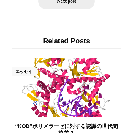
ゲ
Next post
ー
シ
ョ
ン
Related Posts
エッセイ
“KOD”ポリメラーゼに対する認識の世代間